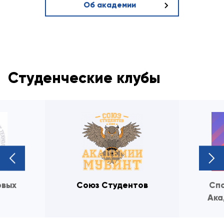
Об академии
Студенческие клубы
next
prev
рвых
Союз Студентов
Спо
Ака