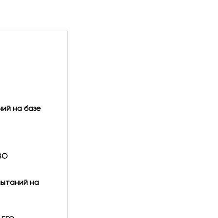
ий на базе
ВО
пытаний на