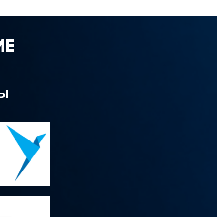
МЕ
мы