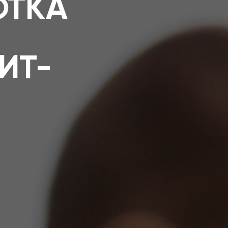
ОТКА
ИТ-