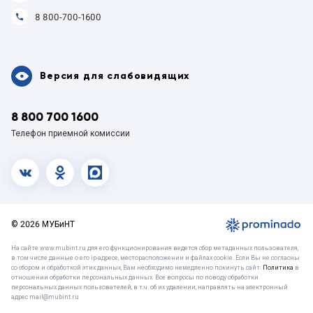
8 800-700-1600
Версия для слабовидящих
8 800 700 1600
Телефон приемной комиссии
vk.com
OK
MAX
© 2026 МУБиНТ
На сайте www.mubint.ru для его функционирования ведется сбор метаданных пользователя,
в том числе данные о его ip-адресе, месторасположении и файлах cookie. Если Вы не согласны
со сбором и обработкой этих данных, Вам необходимо немедленно покинуть сайт.
Политика
в
отношении обработки персональных данных. Все вопросы по поводу обработки
персональных данных пользователей, в т.ч. об их удалении, направлять на электронный
адрес mail@mubint.ru