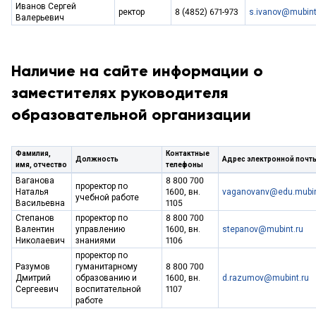
Иванов Сергей
ректор
8 (4852) 671-973
s.ivanov@mubint
Валерьевич
Наличие на сайте информации о
заместителях руководителя
образовательной организации
Фамилия,
Контактные
Должность
Адрес электронной почт
имя, отчество
телефоны
Ваганова
8 800 700
проректор по
Наталья
1600, вн.
vaganovanv@edu.mubin
учебной работе
Васильевна
1105
Степанов
проректор по
8 800 700
Валентин
управлению
1600, вн.
stepanov@mubint.ru
Николаевич
знаниями
1106
проректор по
Разумов
гуманитарному
8 800 700
Дмитрий
образованию и
1600, вн.
d.razumov@mubint.ru
Сергеевич
воспитательной
1107
работе