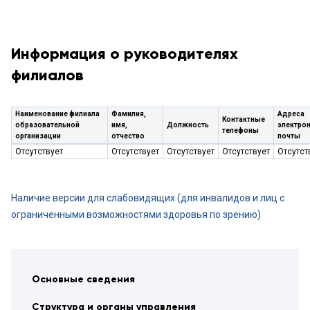
Информация о руководителях
филиалов
Наименование филиала
Фамилия,
Адреса
Контактные
образовательной
имя,
Должность
электро
телефоны
организации
отчество
почты
Отсутствует
Отсутствует
Отсутствует
Отсутствует
Отсутст
Наличие версии для слабовидящих (для инвалидов и лиц с
ограниченными возможностями здоровья по зрению)
Основные сведения
Структура и органы управления