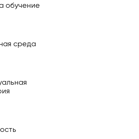
а обучение
ная среда
уальная
рия
я
ость