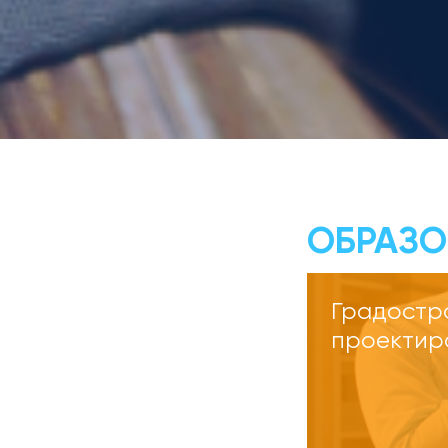
ОБРАЗО
Градостр
проектир