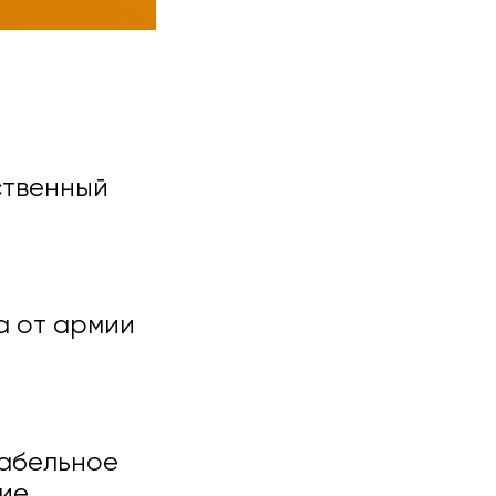
ственный
а от армии
абельное
ие