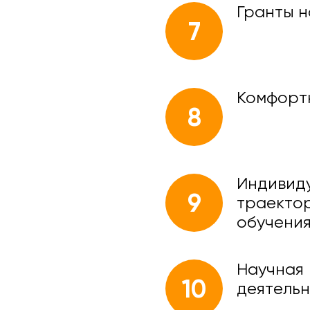
Гранты н
7
Комфорт
8
Индивид
9
траекто
обучени
Научная
10
деятельн