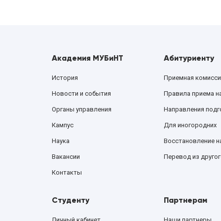
Академия МУБиНТ
Абитуриенту
История
Приемная комисси
Новости и события
Правила приема н
Органы управления
Направления подг
Кампус
Для иногородних
Наука
Восстановление н
Вакансии
Перевод из другог
Контакты
Студенту
Партнерам
Личный кабинет
Наши партнеры