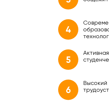
Совреме
4
образов
техноло
Активная
5
студенче
Высокий
6
трудоус