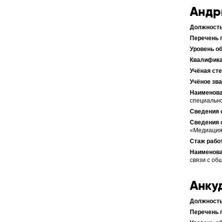
Андр
специально
«Медиация
связи с об
Анку