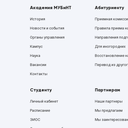
Академия МУБиНТ
Абитуриенту
История
Приемная комисси
Новости и события
Правила приема н
Органы управления
Направления подг
Кампус
Для иногородних
Наука
Восстановление н
Вакансии
Перевод из другог
Контакты
Студенту
Партнерам
Личный кабинет
Наши партнеры
Расписание
Мы предлагаем
ЭИОС
Мы заинтересова