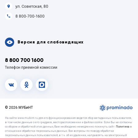
ул. Советская, 80
8 800-700-1600
Версия для слабовидящих
8 800 700 1600
Телефон приемной комиссии
vk.com
OK
MAX
© 2026 МУБиНТ
На сайте www.mubint.ru для его функционирования ведется сбор метаданных пользователя,
в том числе данные о его ip-адресе, месторасположении и файлах cookie. Если Вы не согласны
со сбором и обработкой этих данных, Вам необходимо немедленно покинуть сайт.
Политика
в
отношении обработки персональных данных. Все вопросы по поводу обработки
персональных данных пользователей, в т.ч. об их удалении, направлять на электронный