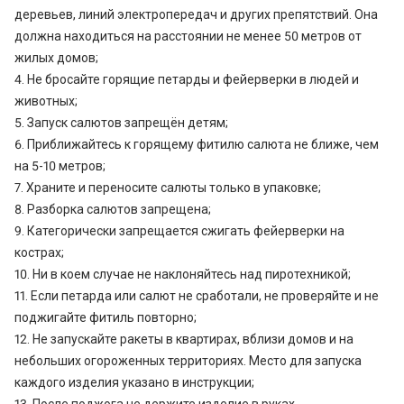
деревьев, линий электропередач и других препятствий. Она
должна находиться на расстоянии не менее 50 метров от
жилых домов;
4. Не бросайте горящие петарды и фейерверки в людей и
животных;
5. Запуск салютов запрещён детям;
6. Приближайтесь к горящему фитилю салюта не ближе, чем
на 5-10 метров;
7. Храните и переносите салюты только в упаковке;
8. Разборка салютов запрещена;
9. Категорически запрещается сжигать фейерверки на
кострах;
10. Ни в коем случае не наклоняйтесь над пиротехникой;
11. Если петарда или салют не сработали, не проверяйте и не
поджигайте фитиль повторно;
12. Не запускайте ракеты в квартирах, вблизи домов и на
небольших огороженных территориях. Место для запуска
каждого изделия указано в инструкции;
13. После поджога не держите изделие в руках.