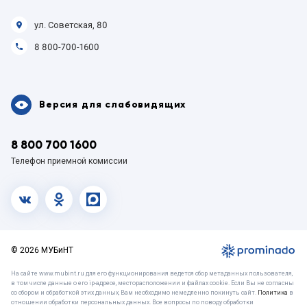
ул. Советская, 80
8 800-700-1600
Версия для слабовидящих
8 800 700 1600
Телефон приемной комиссии
vk.com
OK
MAX
© 2026 МУБиНТ
На сайте www.mubint.ru для его функционирования ведется сбор метаданных пользователя,
в том числе данные о его ip-адресе, месторасположении и файлах cookie. Если Вы не согласны
со сбором и обработкой этих данных, Вам необходимо немедленно покинуть сайт.
Политика
в
отношении обработки персональных данных. Все вопросы по поводу обработки