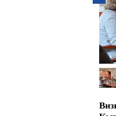
prev
Виз