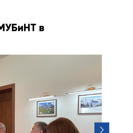
МУБиНТ в
next