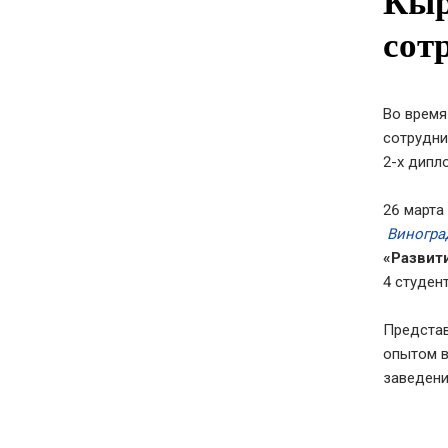
Кыр
сот
Во время
сотрудни
2-х дипл
26 марта
Виногра
«Развит
4 студен
Представ
опытом в
заведени