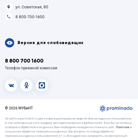
ул. Советская, 80
8 800-700-1600
Версия для слабовидящих
8 800 700 1600
Телефон приемной комиссии
vk.com
OK
MAX
© 2026 МУБиНТ
На сайте www.mubint.ru для его функционирования ведется сбор метаданных пользователя,
в том числе данные о его ip-адресе, месторасположении и файлах cookie. Если Вы не согласны
со сбором и обработкой этих данных, Вам необходимо немедленно покинуть сайт.
Политика
в
отношении обработки персональных данных. Все вопросы по поводу обработки
персональных данных пользователей, в т.ч. об их удалении, направлять на электронный