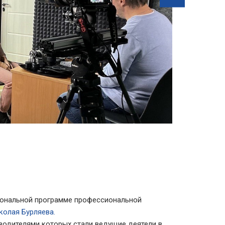
иональной программе профессиональной
олая Бурляева.
водителями которых стали ведущие деятели в