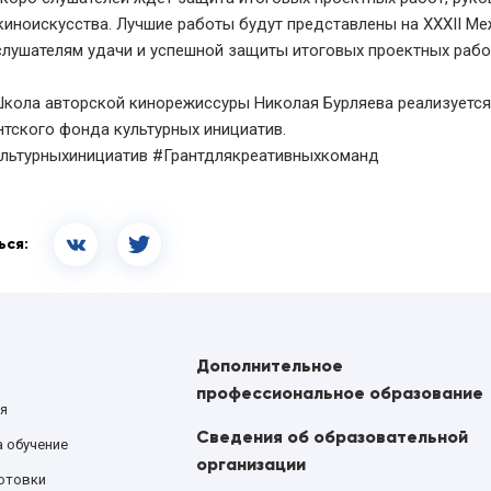
киноискусства. Лучшие работы будут представлены на ХXXII М
лушателям удачи и успешной защиты итоговых проектных рабо
кола авторской кинорежиссуры Николая Бурляева реализуетс
тского фонда культурных инициатив.
льтурныхинициатив #Грантдлякреативныхкоманд
ься:
Дополнительное
профессиональное образование
я
Сведения об образовательной
а обучение
организации
отовки