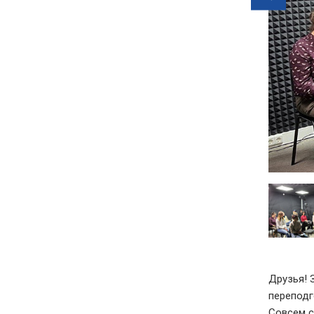
prev
Друзья! 
переподг
Совсем с