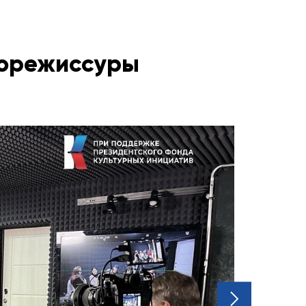
норежиссуры
next