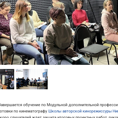
Завершается обучение по Модульной дополнительной професс
отовки по кинематографу
Школы авторской кинорежиссуры Ник
коро слушателей ждет защита итоговых проектных работ, руко